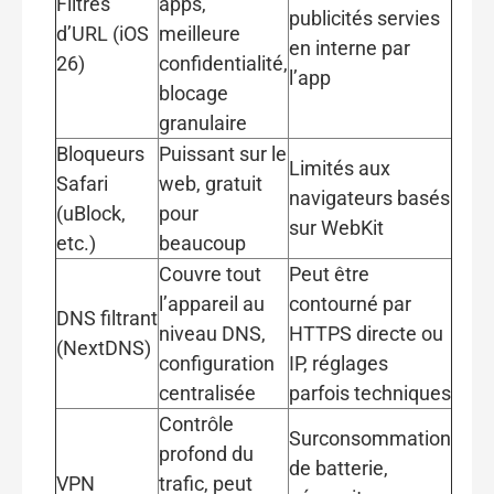
Filtres
apps,
publicités servies
d’URL (iOS
meilleure
en interne par
26)
confidentialité,
l’app
blocage
granulaire
Bloqueurs
Puissant sur le
Limités aux
Safari
web, gratuit
navigateurs basés
(uBlock,
pour
sur WebKit
etc.)
beaucoup
Couvre tout
Peut être
l’appareil au
contourné par
DNS filtrant
niveau DNS,
HTTPS directe ou
(NextDNS)
configuration
IP, réglages
centralisée
parfois techniques
Contrôle
Surconsommation
profond du
de batterie,
VPN
trafic, peut