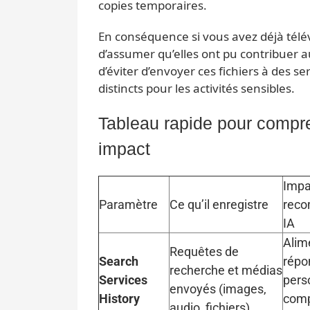
copies temporaires.
En conséquence si vous avez déjà télé
d’assumer qu’elles ont pu contribuer a
d’éviter d’envoyer ces fichiers à des se
distincts pour les activités sensibles.
Tableau rapide pour compr
impact
Impa
Paramètre
Ce qu’il enregistre
reco
IA
Alim
Requêtes de
Search
répo
recherche et médias
Services
pers
envoyés (images,
History
comp
audio, fichiers)