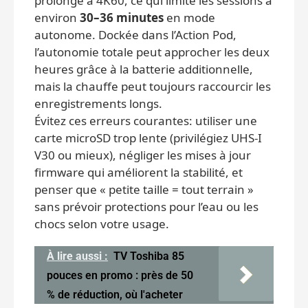
prolongé à 4K60, ce qui limite les sessions à
environ
30–36 minutes
en mode
autonome. Dockée dans l’Action Pod,
l’autonomie totale peut approcher les deux
heures grâce à la batterie additionnelle,
mais la chauffe peut toujours raccourcir les
enregistrements longs.
Évitez ces erreurs courantes: utiliser une
carte microSD trop lente (privilégiez UHS-I
V30 ou mieux), négliger les mises à jour
firmware qui améliorent la stabilité, et
penser que « petite taille = tout terrain »
sans prévoir protections pour l’eau ou les
chocs selon votre usage.
À lire aussi :
TV Toshiba 85
pouces en promo : près de 50
% de réduction, où l'acheter