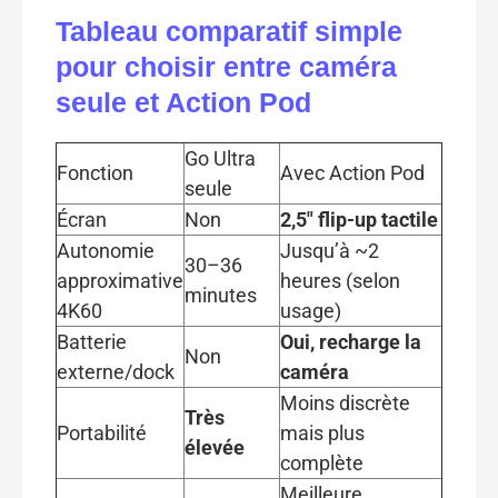
Tableau comparatif simple
pour choisir entre caméra
seule et Action Pod
Go Ultra
Fonction
Avec Action Pod
seule
Écran
Non
2,5″ flip-up tactile
Autonomie
Jusqu’à ~2
30–36
approximative
heures (selon
minutes
4K60
usage)
Batterie
Oui, recharge la
Non
externe/dock
caméra
Moins discrète
Très
Portabilité
mais plus
élevée
complète
Meilleure