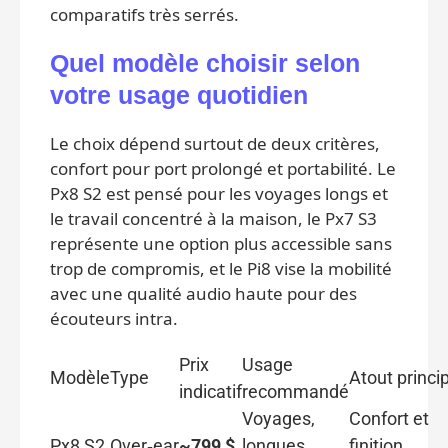
comparatifs très serrés.
Quel modèle choisir selon
votre usage quotidien
Le choix dépend surtout de deux critères,
confort pour port prolongé et portabilité. Le
Px8 S2 est pensé pour les voyages longs et
le travail concentré à la maison, le Px7 S3
représente une option plus accessible sans
trop de compromis, et le Pi8 vise la mobilité
avec une qualité audio haute pour des
écouteurs intra.
Prix
Usage
Modèle
Type
Atout princi
indicatif
recommandé
Voyages,
Confort et
Px8 S2
Over‑ear
~799 $
longues
finition