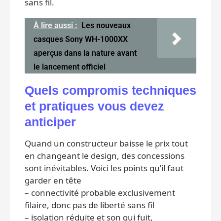
sans fil.
À lire aussi :
Les nouveaux
casques Sony WH-1000XX
aperçus dans la nature avant
le lancement officiel
Quels compromis techniques
et pratiques vous devez
anticiper
Quand un constructeur baisse le prix tout
en changeant le design, des concessions
sont inévitables. Voici les points qu’il faut
garder en tête
– connectivité probable exclusivement
filaire, donc pas de liberté sans fil
– isolation réduite et son qui fuit,