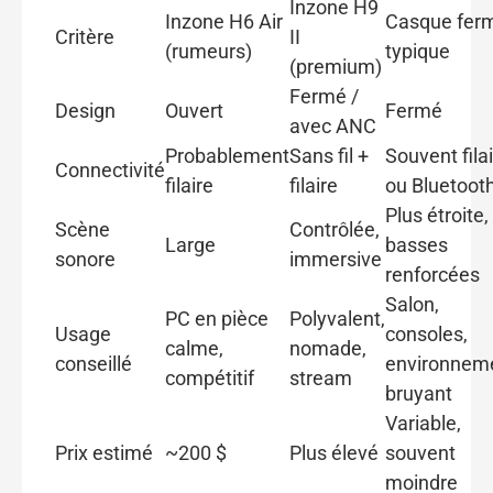
Inzone H9
Inzone H6 Air
Casque fer
Critère
II
(rumeurs)
typique
(premium)
Fermé /
Design
Ouvert
Fermé
avec ANC
Probablement
Sans fil +
Souvent fila
Connectivité
filaire
filaire
ou Bluetoot
Plus étroite,
Scène
Contrôlée,
Large
basses
sonore
immersive
renforcées
Salon,
PC en pièce
Polyvalent,
Usage
consoles,
calme,
nomade,
conseillé
environnem
compétitif
stream
bruyant
Variable,
Prix estimé
~200 $
Plus élevé
souvent
moindre