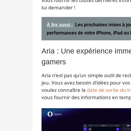
vous fournir les toutes dernières inform
lui demander !
À lire aussi :
Les prochaines mises à jou
performances de votre iPhone, iPad ou
Aria : Une expérience immer
gamers
Aria n’est pas qu’un simple outil de 
jeu. Vous avez besoin d’idées pour vo
voulez connaître la
date de sortie du t
vous fournir des informations en temp