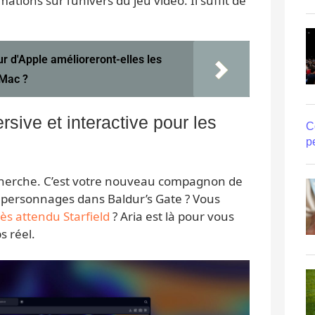
ations sur l’univers du jeu vidéo. Il suffit de
r d'Apple amélioreront-elles les
 Mac ?
sive et interactive pour les
C
p
recherche. C’est votre nouveau compagnon de
s personnages dans Baldur’s Gate ? Vous
rès attendu Starfield
? Aria est là pour vous
s réel.