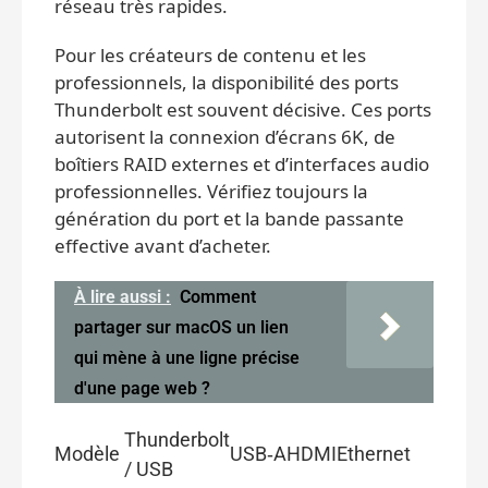
réseau très rapides.
Pour les créateurs de contenu et les
professionnels, la disponibilité des ports
Thunderbolt est souvent décisive. Ces ports
autorisent la connexion d’écrans 6K, de
boîtiers RAID externes et d’interfaces audio
professionnelles. Vérifiez toujours la
génération du port et la bande passante
effective avant d’acheter.
À lire aussi :
Comment
partager sur macOS un lien
qui mène à une ligne précise
d'une page web ?
Thunderbolt
Modèle
USB‑A
HDMI
Ethernet
/ USB