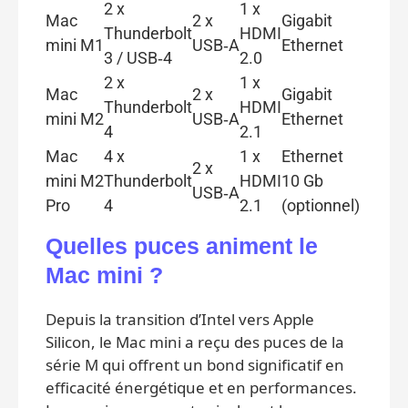
2 x
1 x
Mac
2 x
Gigabit
Thunderbolt
HDMI
mini M1
USB‑A
Ethernet
3 / USB‑4
2.0
2 x
1 x
Mac
2 x
Gigabit
Thunderbolt
HDMI
mini M2
USB‑A
Ethernet
4
2.1
Mac
4 x
1 x
Ethernet
2 x
mini M2
Thunderbolt
HDMI
10 Gb
USB‑A
Pro
4
2.1
(optionnel)
Quelles puces animent le
Mac mini ?
Depuis la transition d’Intel vers Apple
Silicon, le Mac mini a reçu des puces de la
série M qui offrent un bond significatif en
efficacité énergétique et en performances.